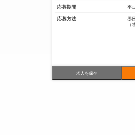
応募期間
平成
応募方法
墨
（求
電話番号
03-
FAX番号
03-
求人を保存
事業内容
ビ
建
マ
社員数
企業