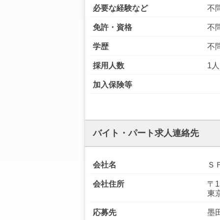
必要な経験など
不
免許・資格
不
学歴
不
採用人数
1人
加入保険等
バイト・パート求人連絡先
会社名
Ｓ
会社住所
〒1
東
応募先
墨