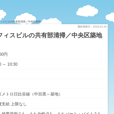
フィスビルの共有部清掃／中央区築地
最終更新日：2018.01.24
フィスビルの共有部清掃／中央区築地
200円
0 ～ 10:30
京メトロ日比谷線（中目黒～築地）
費支給 上限なし
ち就業場所:1人 うち女性:0人 うちパート・バイト:1人