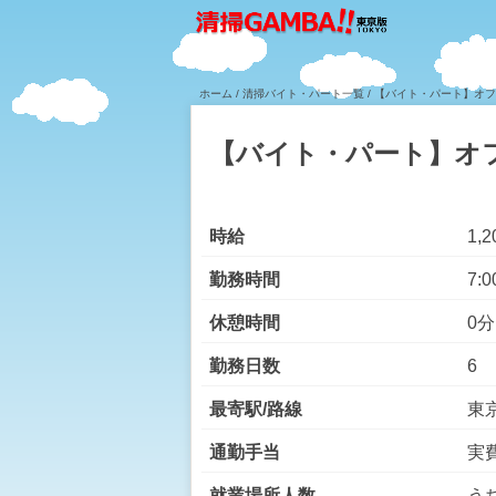
ホーム
/
清掃バイト・パート一覧
/ 【バイト・パート】オ
【バイト・パート】オ
時給
1,
勤務時間
7:0
休憩時間
0分
勤務日数
6
最寄駅/路線
東
通勤手当
実
就業場所人数
う