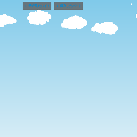


最近見たバイト
保存したバイト