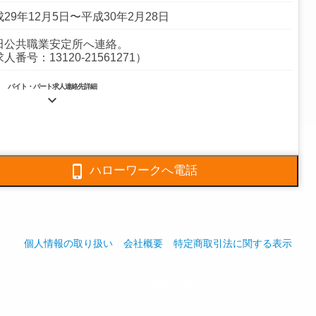
29年12月5日〜平成30年2月28日
田公共職業安定所へ連絡。
人番号：13120-21561271）
バイト・パート求人連絡先詳細

6659-4601
6659-4607

ハローワークへ電話
ルメンテナンス業
設業（営繕工事・リフォーム工事）
ンション管理
全体:90人
個人情報の取り扱い
会社概要
特定商取引法に関する表示
採用ご担当者様へ
play_arrow
play_arrow