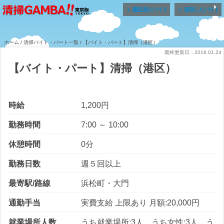


最近見たバイト
保存したバイト
ホーム
/
清掃バイト・パート一覧
/ 【バイト・パート】清掃（港区）
最終更新日：2018.01.24
【バイト・パート】清掃（港区）
時給
1,200円
勤務時間
7:00 ～ 10:00
休憩時間
0分
勤務日数
週５回以上
最寄駅/路線
浜松町・大門
通勤手当
実費支給 上限あり 月額:20,000円
就業場所人数
うち就業場所:3人 うち女性:3人 う