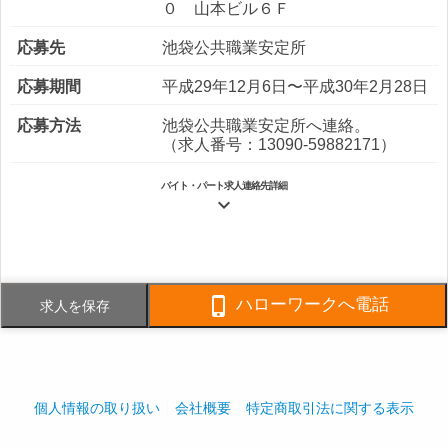
０ 山本ビル６Ｆ
応募先
池袋公共職業安定所
応募期間
平成29年12月6日〜平成30年2月28日
応募方法
池袋公共職業安定所へ連絡。
（求人番号：13090-59882171）
バイト・パート求人連絡先詳細

電話番号
03-3987-1871
FAX番号
03-3987-1874

ハローワークへ電話
求人を保存
事業内容
ビルの綜合管理・警備・人材派遣・
設備管理・ホテル管理などの業務。
般１３－０９－００９３
社員数
企業全体:470人
個人情報の取り扱い
会社概要
特定商取引法に関する表示