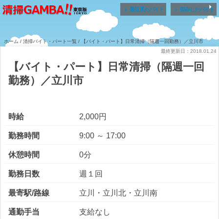


最近見たバイト
保存したバイト
ホーム
/
清掃バイト・パート一覧
/ 【バイト・パート】日常清掃（隔週一回勤務）／立川市
最終更新日：2018.01.24
【バイト・パート】日常清掃（隔週一回
勤務）／立川市
時給
2,000円
勤務時間
9:00 ～ 17:00
休憩時間
0分
勤務日数
週１回
最寄駅/路線
立川・立川北・立川南
通勤手当
支給なし