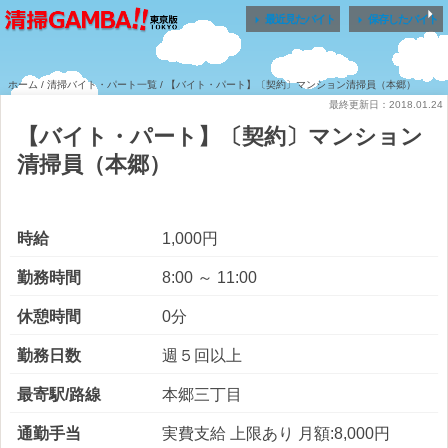


最近見たバイト
保存したバイト
ホーム
/
清掃バイト・パート一覧
/ 【バイト・パート】〔契約〕マンション清掃員（本郷）
最終更新日：2018.01.24
【バイト・パート】〔契約〕マンション
清掃員（本郷）
時給
1,000円
勤務時間
8:00 ～ 11:00
休憩時間
0分
勤務日数
週５回以上
最寄駅/路線
本郷三丁目
通勤手当
実費支給 上限あり 月額:8,000円